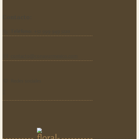
Contacto:
Teléfono:
‪+52 999 949 5220‬
contacto@conayurmexico.com
Redes sociales