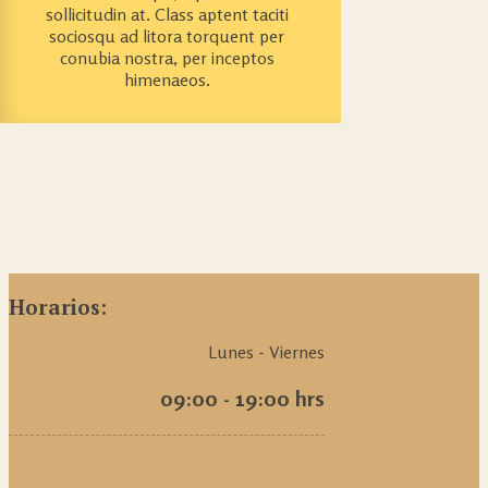
sollicitudin at. Class aptent taciti
sociosqu ad litora torquent per
conubia nostra, per inceptos
himenaeos.
Horarios:
Lunes - Viernes
09:00 - 19:00 hrs