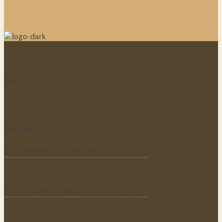
¿Estás listo para comenzar tu camino en
Ayurveda?
Contacto:
Teléfono:
‪+52 999 949 5220‬
contacto@conayurmexico.com